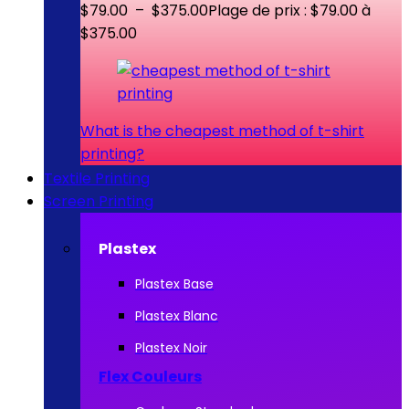
$
79.00
–
$
375.00
Plage de prix : $79.00 à
$375.00
What is the cheapest method of t-shirt
printing?
Textile Printing
Screen Printing
Plastex
Plastex Base
Plastex Blanc
Plastex Noir
Flex Couleurs