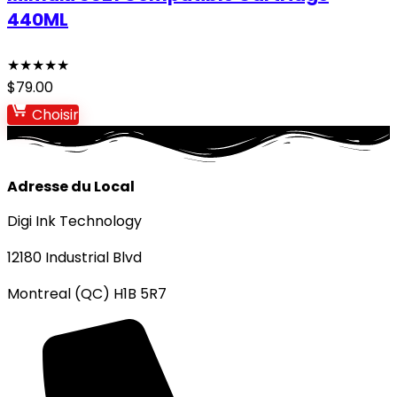
440ML
★
★
★
★
★
$
79.00
Choisir
Adresse du Local
Digi Ink Technology
12180 Industrial Blvd
Montreal (QC) H1B 5R7