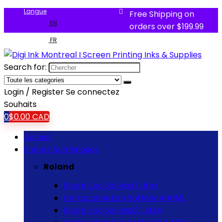
Langue
Free Shipping on
EN
orders over $199.99
FR
Search for:
Login / Register
Se connectez
Souhaits
0
$
0.00
CAD
Accueil
Encres Numériques
Roland
Encre Eco Sol Max 1 Litre
Cartouches Eco Sol Max 440ML
Encre Eco Sol Max2 1 Litre