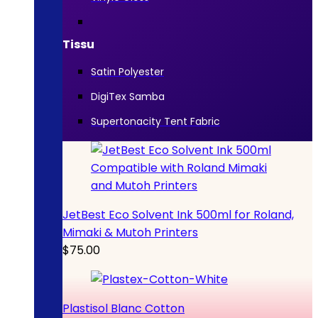
Tissu
Satin Polyester
DigiTex Samba
Supertonacity Tent Fabric
JetBest Eco Solvent Ink 500ml for Roland,
Mimaki & Mutoh Printers
$
75.00
Plastisol Blanc Cotton